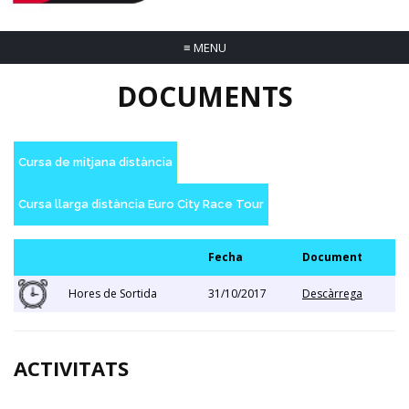
≡
MENU
DOCUMENTS
Cursa de mitjana distància
Cursa llarga distància Euro City Race Tour
Fecha
Document
Hores de Sortida
31/10/2017
Descàrrega
ACTIVITATS