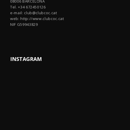
08006 BARCELONA
Tel. +34 672450126
e-mail:
club@clubcoc.cat
web: http://www.clubcoc.cat
NIF G59943829
INSTAGRAM